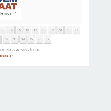
13
14
15
16
17
18
19
20
21
22
1
32
33
34
35
36
37
rasında geçiş yapabilirsiniz.
eranslar