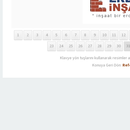
1
2
3
4
5
6
7
8
9
10
11
12
23
24
25
26
27
28
29
30
3
Klavye yön tuşlarını kullanarak resimler a
Konuya Geri Dön:
Ref