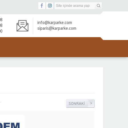
08
info@karparke.com
08
siparis@karparke.com
00
7