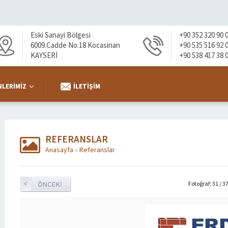
Eski Sanayi Bölgesi
+90 352 320 90 
6009.Cadde No:18 Kocasinan
+90 535 516 92 
KAYSERİ
+90 538 417 38 
LERIMIZ
İLETIŞIM
REFERANSLAR
Anasayfa
»
Referanslar
Fotoğraf: 31 / 3