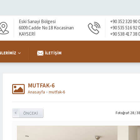
Eski Sanayi Bölgesi
+90 352 320 90 
6009.Cadde No:18 Kocasinan
+90 535 516 92 
KAYSERİ
+90 538 417 38 
LERIMIZ
İLETIŞIM
MUTFAK-6
Anasayfa
»
mutfak-6
Fotoğraf: 28 / 3