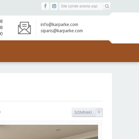
08
info@karparke.com
08
siparis@karparke.com
00
8