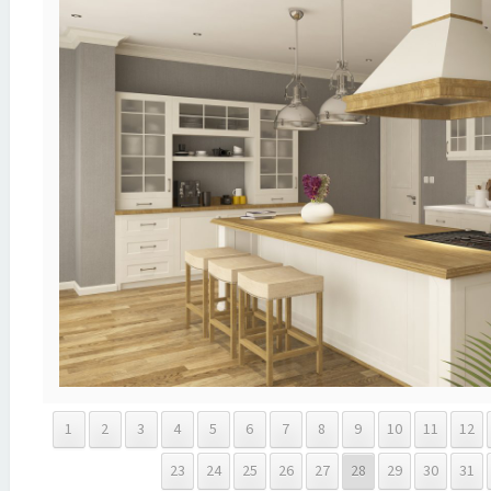
1
2
3
4
5
6
7
8
9
10
11
12
23
24
25
26
27
28
29
30
31