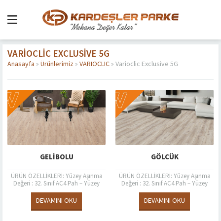
VARIOCLIC EXCLUSIVE 5G
Anasayfa
»
Ürünlerimiz
»
VARIOCLIC
»
Varioclic Exclusive 5G
GELIBOLU
GÖLCÜK
ÜRÜN ÖZELLİKLERİ: Yüzey Aşınma
ÜRÜN ÖZELLİKLERİ: Yüzey Aşınma
Değeri : 32. Sınıf AC4 Pah – Yüzey
Değeri : 32. Sınıf AC4 Pah – Yüzey
Özelliği : 4V Style- Timberland
Özelliği : 4V Style- Timberland
Kalınlık (mm) EN...
Kalınlık (mm) EN...
DEVAMINI OKU
DEVAMINI OKU