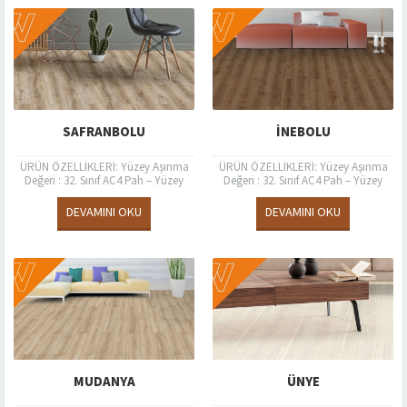
SAFRANBOLU
İNEBOLU
ÜRÜN ÖZELLİKLERİ: Yüzey Aşınma
ÜRÜN ÖZELLİKLERİ: Yüzey Aşınma
Değeri : 32. Sınıf AC4 Pah – Yüzey
Değeri : 32. Sınıf AC4 Pah – Yüzey
Özelliği : 4V Style- Timberland
Özelliği : 4V Style- Timberland
Kalınlık (mm) EN...
Kalınlık (mm) EN...
DEVAMINI OKU
DEVAMINI OKU
MUDANYA
ÜNYE