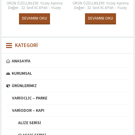
ÜRÜN ÖZELLİKLERİ: Yüzey Aşınma
ÜRÜN ÖZELLİKLERİ: Yüzey Aşınma
Değeri : 32. Sınıf AC4 Pah – Yüzey
Değeri : 32. Sınıf AC4 Pah – Yüzey
Özelliği : 4V Style- Timberland
Özelliği : 4V Style- Timberland
Kalınlık (mm) EN...
Kalınlık (mm) EN...
DEVAMINI OKU
DEVAMINI OKU
KATEGORİ
ANASAYFA
KURUMSAL
ÜRÜNLERIMIZ
VARIOCLIC – PARKE
VARIODOR – KAPI
ALIZE SERISI