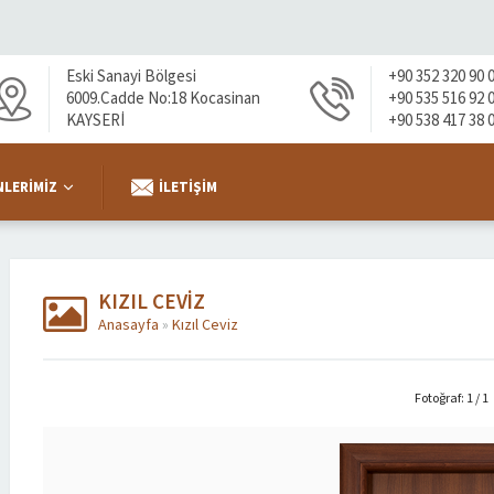
Eski Sanayi Bölgesi
+90 352 320 90 
6009.Cadde No:18 Kocasinan
+90 535 516 92 
KAYSERİ
+90 538 417 38 
LERIMIZ
İLETIŞIM
KIZIL CEVIZ
Anasayfa
»
Kızıl Ceviz
Fotoğraf: 1 / 1