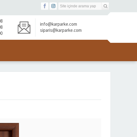
08
info@karparke.com
08
siparis@karparke.com
00