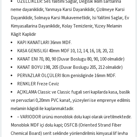
ÖZELLIKLER: Ses Yalitimi Saglar, Degisik Iklim sartlarina
neme dayaniklidir, Yanmaya Karsi Dayaniklidir, Çizilmeye Karsi
Dayaniklidir, Solmaya Karsi Mukavemetlidir, Isi Yalitimi Saglar, Ev
Kimyasallarina Dayaniklidir, Kolay Temizlenir, Yüzey Melamin
Kâgit Kaplidir
KAPI KANATLARI 36mm MDF.
KASA GENISLIGI 40mm MDF 10, 12, 14, 16, 18, 20, 22.
KANAT ENI 70, 80, 90 (Duvar Boslugu 80, 90, 100 olmalidir)
KANAT BOYU 198, 205 (Duvar Boslugu 205, 212 olmalidir)
PERVAZLAR ÖLÇÜLERI 8cm genisliginde 16mm MDF.
RENKLER Freze Ceviz
AÇIKLAMA Classic ve Classic fugali seri kapilarda kasa, baslik
ve pervazlari 0,20mm PVC kanat, yüzeyleri ise emprenye edilmis
melamin kâgidi ile kaplanmaktadir.
– VARIODOR ürünü monoblok dolu kapi olarak üretilmektedir.
Monoblok MDF içi dolu kapi; OSFCB (Oriented Strand Fiber
Chemical Board) serit seklinde yönlendirilmis kimyasal lif levha