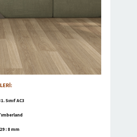
LERİ:
1. Sınıf AC3
 Tımberland
29 : 8 mm