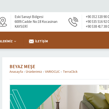
Eski Sanayi Bölgesi
+90 352 320 90 
6009.Cadde No:18 Kocasinan
+90 535 516 92 
KAYSERİ
+90 538 417 38 
LERIMIZ
İLETIŞIM
BEYAZ MEŞE
Anasayfa
»
Ürünlerimiz
»
VARIOCLIC
»
TerraClick