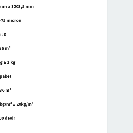
7 mm x 1203,5 mm
0-75 micron
 : 8
456 m²
kg ± 1 kg
 paket
736 m²
 kg/m³ ± 20kg/m³
00 devir