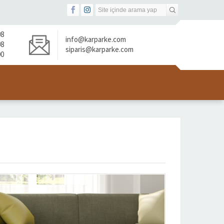
08
info@karparke.com
08
siparis@karparke.com
00